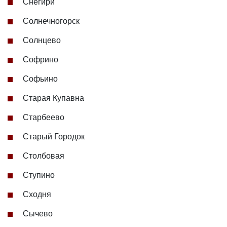
Снегири
Солнечногорск
Солнцево
Софрино
Софьино
Старая Купавна
Старбеево
Старый Городок
Столбовая
Ступино
Сходня
Сычево