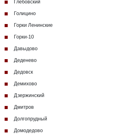
Глебовский
Голицино
Горки Ленинские
Горки-10
Давыдово
Деденево
Дедовск
Демихово
Дзержинский
Дмитров
Долгопрудный
Домодедово