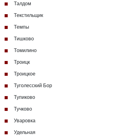
Талдом
Текстильщик
Темпы
Тишково
Томилино
Троицк
Троицкое
Туголесский Бор
Тупиково
Тучково
Уваровка
Удельная