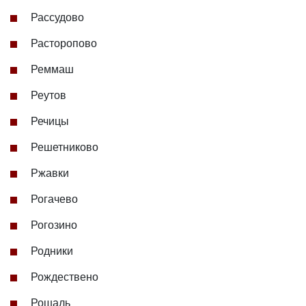
Рассудово
Расторопово
Реммаш
Реутов
Речицы
Решетниково
Ржавки
Рогачево
Рогозино
Родники
Рождествено
Рошаль