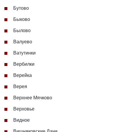
Бутово
Быково
Былово
Валуево
Ватутинки
Вербилки
Верейка
Верея
Верхнее Мячково
Верховье
Видное
Вишняковские Дачи