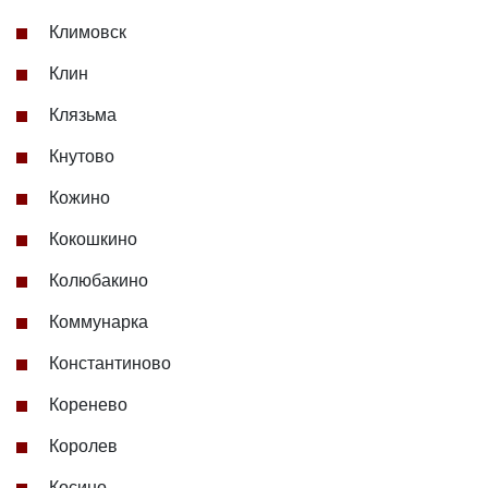
Климовск
Клин
Клязьма
Кнутово
Кожино
Кокошкино
Колюбакино
Коммунарка
Константиново
Коренево
Королев
Косино