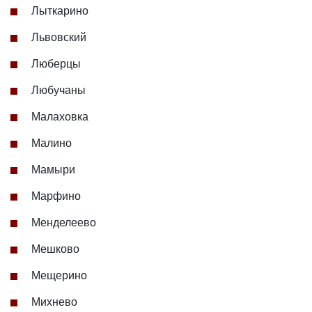
Лыткарино
Львовский
Люберцы
Любучаны
Малаховка
Малино
Мамыри
Марфино
Менделеево
Мешково
Мещерино
Михнево