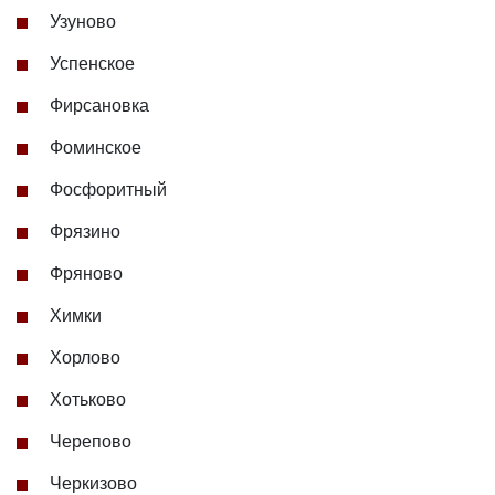
Узуново
Успенское
Фирсановка
Фоминское
Фосфоритный
Фрязино
Фряново
Химки
Хорлово
Хотьково
Черепово
Черкизово